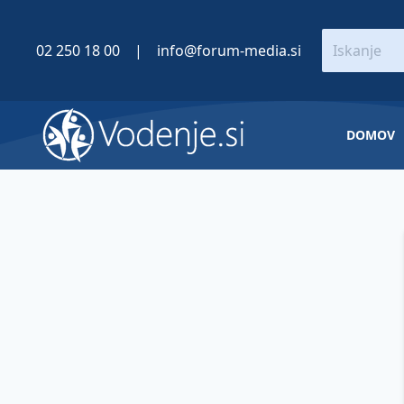
02 250 18 00
|
info@forum-media.si
DOMOV