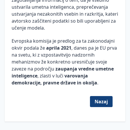
zagotavljanja informacij o tem, da je vsebino
OKR-
delom
ustvarila umetna inteligenca, preprečevanja
ji in
Regres
KPI-
ustvarjanja nezakonitih vsebin in razkritja, kateri
in letni
ji
avtorsko zaščiteni podatki so bili uporabljeni za
dopust
učenje modela.
Pravica
Evropska komisija je predlog za ta zakonodajni
do
okvir podala že
aprila 2021
, danes pa je EU prva
odklopa
na svetu, ki z vzpostavitvijo nadzornih
mehanizmov že konkretno uresničuje svoje
zaveze na področju
zaupanja vredne umetne
inteligence
, zlasti v luči
varovanja
demokracije, pravne države in okolja
.
Nazaj