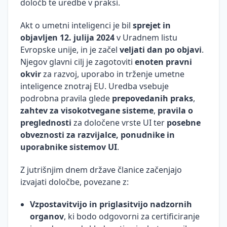
določb te uredbe v praksi.
Motiviranje
uvedbi
človeških
dopisa
v vodenju
obveznosti
spremembe
disciplinskega
virov
Zdravstveni
Preprečevanje
Akt o umetni inteligenci je bil
sprejet in
Posebnosti
postopka
Uporaba
Obveznosti
Dvig
absentizem
in reševanje
uporabe
objavljen 12. julija 2024
v Uradnem listu
zoper delavca
moderiranja
direktorjev
učinkovitosti
konfliktov v
e-pošte
Trpinčenje
pri vodenju
Evropske unije, in je začel
veljati dan po objavi
.
v koncernu
v
delovnih
Obveznosti
na
Njegov glavni cilj je zagotoviti
enoten pravni
organizaciji
razmerjih
Sovražni
v zvezi s
Appreciative
Obveznosti
delovnem
okvir
za razvoj, uporabo in trženje umetne
govor
sindikati in
Inquiry (AI):
direktorja
Učinkovito
mestu ali
Timsko
inteligence znotraj EU. Uredba vsebuje
obveznosti
pozitivna
do drugih
sodelovanje
mobin
delo
Priprava
podrobna pravila glede
prepovedanih praks
,
ob stavki
revolucija v
organov
z mediji
govora,
zahtev za visokotvegane sisteme
,
pravila o
delavcev
Varnost in
upravljanju
družbe
Mentorstvo
nastopa
EKOmunikacije
zdravje
sprememb
preglednosti
za določene vrste UI ter
posebne
in obratno
Obveznosti v
Obveznosti
zaposlenih
obveznosti za razvijalce, ponudnike in
mentorstvo
zvezi s
Video
Reševanje
direktorja
uporabnike sistemov UI
.
sodelovanjem
trženje –
težav (šest
pri
Vodenje v
delavcev pri
trenutno
klobukov
sklepanju
"novi
Z jutrišnjim dnem države članice začenjajo
upravljanju
najbolj
razmišljanja)
poslov in
realnosti"
izvajati določbe, povezane z:
priljubljen
poslovanju
Obveznosti
Čuječnost
način
s
Motivacijska
glede
kot
Vzpostavitvijo in priglasitvijo nadzornih
trženja
tveganimi
komunikacija
preprečevanja
orodje
organov
, ki bodo odgovorni za certificiranje
dolžniki
v vodenju
dela in
Osebni
vodenja