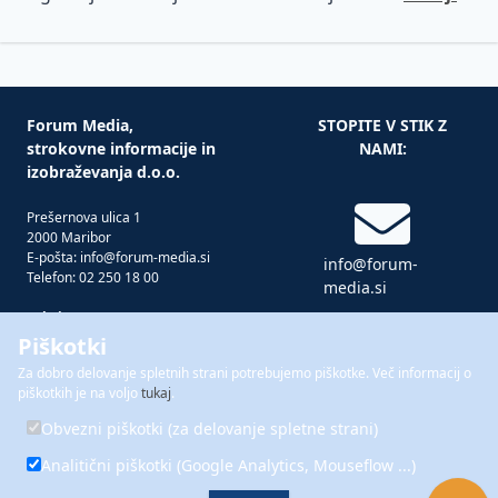
Forum Media,
STOPITE V STIK Z
strokovne informacije in
NAMI:
izobraževanja d.o.o.
Prešernova ulica 1
2000 Maribor
E-pošta: info@forum-media.si
info@forum-
Telefon: 02 250 18 00
media.si
Tukaj smo za vas!
Pon – čet: 08.00 – 16.00
Piškotki
Pet: 08.00 – 15.00
Za dobro delovanje spletnih strani potrebujemo piškotke. Več informacij o
02 250 18 00
piškotkih je na voljo
tukaj
.
Forum Media je del skupine
FORUM
Obvezni piškotki (za delovanje spletne strani)
MEDIA GROUP
Analitični piškotki (Google Analytics, Mouseflow ...)
Piškotki