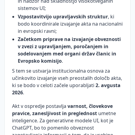
in nadzor nad skladnostjo visokotveganih
zaposlovanja
branding
Prijava
Vpeljevanje
sistemov UI;
na črno
na
terjatev
sprememb
Vzpostavitvijo upravljavskih struktur
, ki
LinkedInu
Minimalna
Odgovornost
bodo koordinirale izvajanje akta na nacionalni
plača
Osnove
direktorja za
in evropski ravni;
finančnega
zagotavljanje
Začetkom priprave na izvajanje obveznosti
Korona
menedžmenta
varstva
virus -
v zvezi z upravljanjem, poročanjem in
kapitala
zakonodaja
Družbeno
sodelovanjem med organi držav članic in
in ukrepi
odgovorno
Evropsko komisijo
.
ravnanje
Plače v
S tem se ustvarja institucionalna osnova za
javnem
Krizno
učinkovito izvajanje vseh preostalih določb akta,
sektorju
komuniciranje
ki se bodo v celoti začele uporabljati
2. avgusta
2026
.
Arhiviranje
Trajnostno
kadrovske
voditeljstvo
Akt v ospredje postavlja
varnost, človekove
dokumentacije
Reinvencija
pravice, zanesljivost in preglednost
umetne
Povračila
vodstvene
inteligence. Za generativne modele UI, kot je
stroškov
vloge
ChatGPT, bo to pomenilo obveznost
v zvezi z