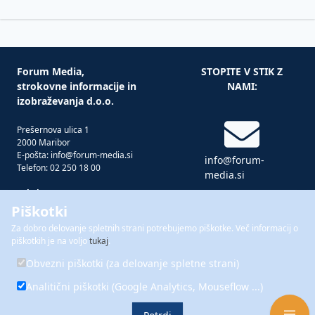
Forum Media,
STOPITE V STIK Z
strokovne informacije in
NAMI:
izobraževanja d.o.o.
Prešernova ulica 1
2000 Maribor
E-pošta: info@forum-media.si
info@forum-
Telefon: 02 250 18 00
media.si
Tukaj smo za vas!
Pon – čet: 08.00 – 16.00
Piškotki
Pet: 08.00 – 15.00
Za dobro delovanje spletnih strani potrebujemo piškotke. Več informacij o
02 250 18 00
piškotkih je na voljo
tukaj
.
Forum Media je del skupine
FORUM
Obvezni piškotki (za delovanje spletne strani)
MEDIA GROUP
Analitični piškotki (Google Analytics, Mouseflow ...)
Piškotki