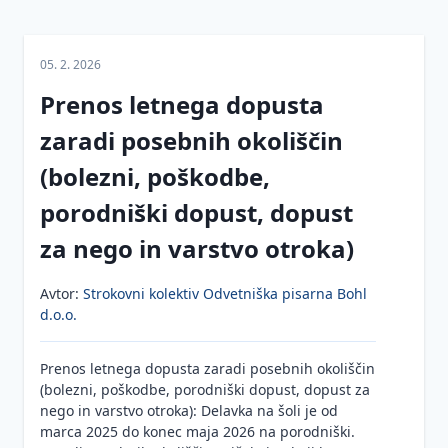
družbah
sklepanjem
odgovarja
Obveznosti
(ZGD)
pogodb
direktor
v zvezi z
05. 2. 2026
Zaščita
varstvom
Obveznosti v
Novela
prijaviteljev
pri delu
zvezi z
ZGD-
Prenos letnega dopusta
(žvižgačev)
izpolnjevanjem
1K
Kazenska
zaradi posebnih okoliščin
pogodb in
Zakonodajne
odgovornost
Novela
možne
(bolezni, poškodbe,
spremembe
za kazniva
ZGD-
posledice
dejanja
1L
kršitev pogodb
porodniški dopust, dopust
zoper
delovno
Novela
Odgovornost
za nego in varstvo otroka)
razmerje in
ZGD-
za stvarne in
socialno
1M
pravne
Avtor:
Strokovni kolektiv Odvetniška pisarna Bohl
varnost
napake in
d.o.o.
produktna
Odškodninska
odgovornost
odgovornost
Prenos letnega dopusta zaradi posebnih okoliščin
delodajalca in
Obveznost
(bolezni, poškodbe, porodniški dopust, dopust za
delavca
direktorja
nego in varstvo otroka): Delavka na šoli je od
za
marca 2025 do konec maja 2026 na porodniški.
Obveznosti ob
zavarovanje