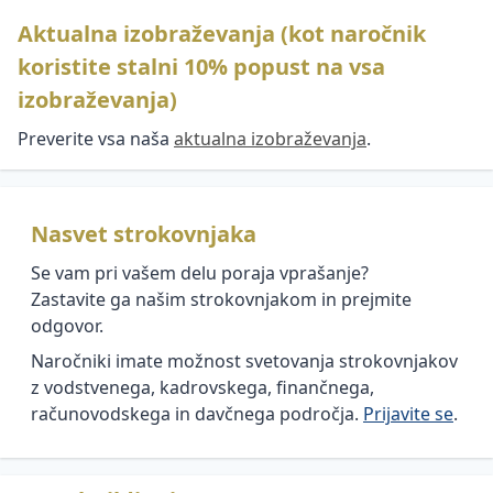
SDI,
Menedžerske
kako ga
stroški
letni
dopis
delovni
Aktualna izobraževanja (kot naročnik
kompetence
lahko
Sodelovalni
pogovori
stili
upravljamo
koristite stalni 10% popust na vsa
Aktualne
jezik
Zgradba in
Pripravljenost
novice
Trajnostni
vodenja
oblika
Kreativno
izobraževanja)
organizacije
Zavzetost
management
poslovnega
razmišljanje
na
zaposlenih
Motiviranje
človeških
dopisa
Preverite vsa naša
aktualna izobraževanja
.
v vodenju
spremembe
virov
Zdravstveni
Preprečevanje
Posebnosti
Uporaba
Dvig
absentizem
in reševanje
uporabe
moderiranja
učinkovitosti
konfliktov v
e-pošte
Trpinčenje
pri vodenju
Nasvet strokovnjaka
v
delovnih
na
organizaciji
razmerjih
Sovražni
Appreciative
Se vam pri vašem delu poraja vprašanje?
delovnem
govor
Inquiry (AI):
Učinkovito
mestu ali
Zastavite ga našim strokovnjakom in prejmite
Timsko
pozitivna
sodelovanje
mobin
odgovor.
delo
Priprava
revolucija v
z mediji
govora,
Naročniki imate možnost svetovanja strokovnjakov
Varnost in
upravljanju
Mentorstvo
nastopa
EKOmunikacije
zdravje
sprememb
z vodstvenega, kadrovskega, finančnega,
in obratno
zaposlenih
računovodskega in davčnega področja.
Prijavite se
.
mentorstvo
Video
Reševanje
trženje –
težav (šest
Vodenje v
trenutno
klobukov
"novi