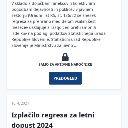
V skladu z določbami aneksov h kolektivnim
zaposlovanja
Prijava
pogodbam dejavnosti in poklicev v javnem
na črno
terjatev
sektorju (Uradni list RS, št. 136/22 se znesek
Minimalna
regresa za prehrano med delom vsakih šest
Odgovornost
plača
mesecev usklajuje z rastjo cen prehrambnih
direktorja za
izdelkov na podlagi podatkov Statističnega urada
zagotavljanje
Korona
Republike Slovenije. Statistični urad Republike
varstva
virus -
Slovenije je Ministrstvu za javno ...
kapitala
zakonodaja
in ukrepi
SAMO ZA AKTIVNE NAROČNIKE
Plače v
javnem
PREDOGLED
sektorju
Arhiviranje
kadrovske
dokumentacije
16. 4. 2024
Povračila
Izplačilo regresa za letni
stroškov
dopust 2024
v zvezi z