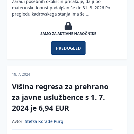
Zaradi posebnih okoliščin pričakuje, da ji bo
uvedbi
obveznosti
materinski dopust podaljšan še do 31. 8. 2026.Po
disciplinskega
pregledu kadrovskega stanja ima še ...
postopka
Obveznosti
zoper delavca
direktorjev
v koncernu
Obveznosti
SAMO ZA AKTIVNE NAROČNIKE
v zvezi s
Obveznosti
sindikati in
direktorja
PREDOGLED
obveznosti
do drugih
ob stavki
organov
delavcev
družbe
18. 7. 2024
Obveznosti v
Obveznosti
zvezi s
direktorja
Višina regresa za prehrano
sodelovanjem
pri
delavcev pri
za javne uslužbence s 1. 7.
sklepanju
upravljanju
poslov in
2024 je 6,94 EUR
poslovanju
Obveznosti
s
glede
tveganimi
Avtor:
Štefka Korade Purg
preprečevanja
dolžniki
dela in