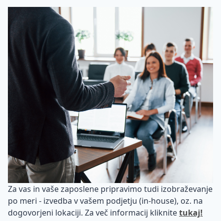
Reinvencija
vodstvene
vloge
OKR-
ji in
KPI-
ji
Za vas in vaše zaposlene pripravimo tudi izobraževanje
po meri - izvedba v vašem podjetju (in-house), oz. na
dogovorjeni lokaciji. Za več informacij kliknite
tukaj!