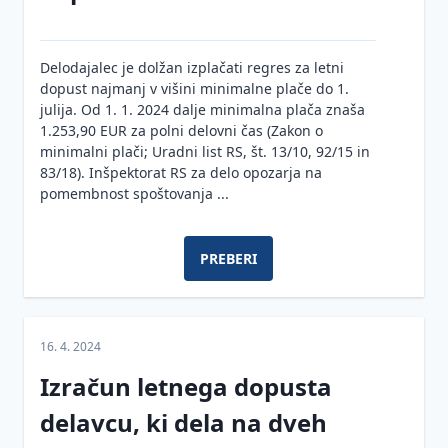
delom
Regres
in letni
Delodajalec je dolžan izplačati regres za letni
dopust
dopust najmanj v višini minimalne plače do 1.
julija. Od 1. 1. 2024 dalje minimalna plača znaša
Pravica
1.253,90 EUR za polni delovni čas (Zakon o
do
minimalni plači; Uradni list RS, št. 13/10, 92/15 in
odklopa
83/18). Inšpektorat RS za delo opozarja na
pomembnost spoštovanja ...
Varstvo
osebnih
podatkov
PREBERI
Finance
Varovanje
informacij v
Računovodstvo
organizacijah
16. 4. 2024
Davki
Varstvo
Izračun letnega dopusta
poslovnih
Organizacijski
skrivnosti
delavcu, ki dela na dveh
razvoj
po