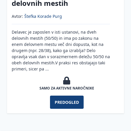
novem
delovnih mestih
Digitalizacija,
Razvoj
inovativnost
organizacije
Varstvo
Avtor:
Štefka Korade Purg
osebnih
Razvoj
Orodja za
Sodobni
podatkov
zaposlenih
uspešno
pristopi v
v
Delavec je zaposlen v isti ustanovi, na dveh
vodenje
inovacijskem
delovnih
Zavzetost,
Pridobivanje
delovnih mestih (50/50) in ima po zakonu na
organske
menedžmentu
razmerjih
zdravje
talentov
enem delovnem mestu več dni dopusta, kot na
rasti in
in
Strategija za
drugem (npr. 28/38), kako ga izrablja? Delo
trajnostnega
Pooblaščene
Strateško
dobro
digitalno
opravlja vsak dan v sorazmernem deležu 50/50 na
razvoja
osebe za
upravljanje
počutje
transformacijo
obeh delovnih mestih.V praksi res obstajajo taki
varstvo
s talenti
Poslovna
primeri, sicer pa ...
osebnih
Veščine
Mind
Promocija
strategija
podatkov
Sistem plač
vodenja
Mapping
zdravja na
in
in
delovnem
strategija
SAMO ZA AKTIVNE NAROČNIKE
Orodja
Nacionalni
nagrajevanja
Transformacijsko
mestu kot
upravljanja
vodenja
načrti in
delovne
vodenje
obveznost
človeških
PREDOGLED
razpisi
uspešnosti
delodajalca
virov
Pravila
Učinkovito
Karierna
pisne
Poslovodenje
Upravljanje
vodenje
sidra,
Stres na
Poslovni
komunikacije
in HR v času
znanja
sestankov
psihološke
delovnem
načrt
digitalizacije
pogodbe,
mestu in
Potni
Razvojni
Delegiranje
Poslovni