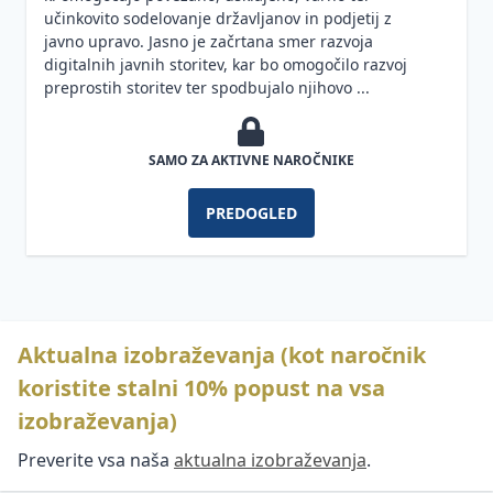
OKR-
delom
učinkovito sodelovanje državljanov in podjetij z
ji in
javno upravo. Jasno je začrtana smer razvoja
Regres
KPI-
digitalnih javnih storitev, kar bo omogočilo razvoj
in letni
ji
preprostih storitev ter spodbujalo njihovo ...
dopust
Pravica
do
SAMO ZA AKTIVNE NAROČNIKE
odklopa
PREDOGLED
Aktualna izobraževanja (kot naročnik
koristite stalni 10% popust na vsa
izobraževanja)
Preverite vsa naša
aktualna izobraževanja
.