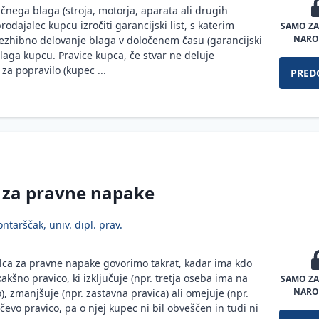
čnega blaga (stroja, motorja, aparata ali drugih
odajalec kupcu izročiti garancijski list, s katerim
SAMO ZA
NARO
rezhibno delovanje blaga v določenem času (garancijski
 blaga kupcu. Pravice kupca, če stvar ne deluje
za popravilo (kupec ...
PRED
 za pravne napake
ntarščak, univ. dipl. prav.
lca za pravne napake govorimo takrat, kadar ima kdo
kakšno pravico, ki izključuje (npr. tretja oseba ima na
SAMO ZA
NARO
o), zmanjšuje (npr. zastavna pravica) ali omejuje (npr.
evo pravico, pa o njej kupec ni bil obveščen in tudi ni