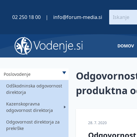
02 250 18 00
|
info@forum-media.si
DOMOV
Odgovornost
Poslovodenje
Odškodninska odgovornost
produktna o
direktorja
Kazenskopravna
odgovornost direktorja
Odgovornost direktorja za
Predpostavke kazenske
28. 7. 2020
prekrške
odgovornosti direktorja
Odgovornost 