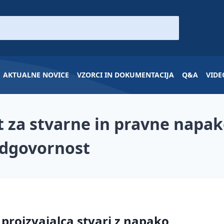
AKTUALNE NOVICE
VZORCI IN DOKUMENTACIJA
Q&A
VIDE
 za stvarne in pravne napak
dgovornost
proizvajalca stvari z napako