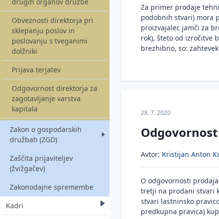
drugih organov družbe
Za primer prodaje tehni
podobnih stvari) mora pr
Obveznosti direktorja pri
proizvajalec jamči za b
sklepanju poslov in
rok), šteto od izročitve
poslovanju s tveganimi
brezhibno, so: zahtevek 
dolžniki
Prijava terjatev
Odgovornost direktorja za
zagotavljanje varstva
kapitala
28. 7. 2020
Odgovornost
Zakon o gospodarskih
družbah (ZGD)
Avtor:
Kristijan Anton Ko
Zaščita prijaviteljev
Novela ZGD-1K
(žvižgačev)
Novela ZGD-1L
O odgovornosti prodaja
Zakonodajne spremembe
tretji na prodani stvari 
Novela ZGD-1M
stvari lastninsko pravic
Kadri
predkupna pravica) kupč