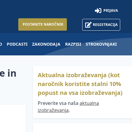
PRIJAVA
POSTANITE NAROČNIK
REGISTRACIJA
O
PODCASTI
ZAKONODAJA
RAZPISI
STROKOVNJAKI
e in
Aktualna izobraževanja (kot
naročnik koristite stalni 10%
popust na vsa izobraževanja)
Preverite vsa naša
aktualna
izobraževanja
.