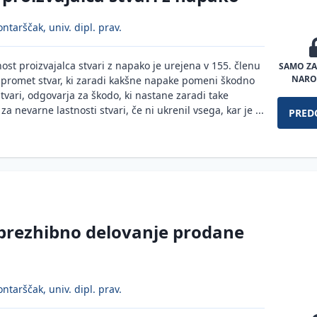
ntarščak, univ. dipl. prav.
t proizvajalca stvari z napako je urejena v 155. členu
SAMO ZA
NARO
 v promet stvar, ki zaradi kakšne napake pomeni škodno
tvari, odgovarja za škodo, ki nastane zaradi take
a nevarne lastnosti stvari, če ni ukrenil vsega, kar je ...
PRED
 brezhibno delovanje prodane
ntarščak, univ. dipl. prav.