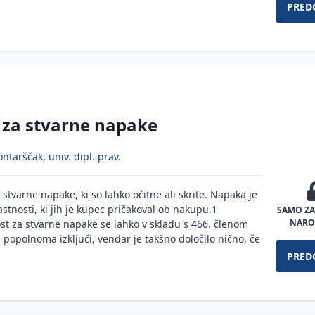
PRED
za stvarne napake
ntarščak, univ. dipl. prav.
stvarne napake, ki so lahko očitne ali skrite. Napaka je
astnosti, ki jih je kupec pričakoval ob nakupu.1
SAMO ZA
NARO
t za stvarne napake se lahko v skladu s 466. členom
popolnoma izključi, vendar je takšno določilo nično, če
PRED