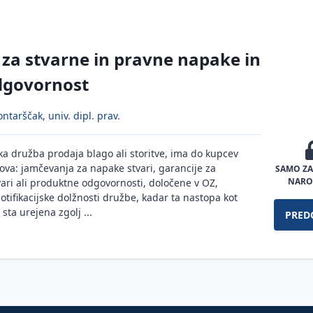
za stvarne in pravne napake in
dgovornost
ntarščak, univ. dipl. prav.
a družba prodaja blago ali storitve, ima do kupcev
lova: jamčevanja za napake stvari, garancije za
SAMO ZA
NARO
ari ali produktne odgovornosti, določene v OZ,
ifikacijske dolžnosti družbe, kadar ta nastopa kot
sta urejena zgolj ...
PRED