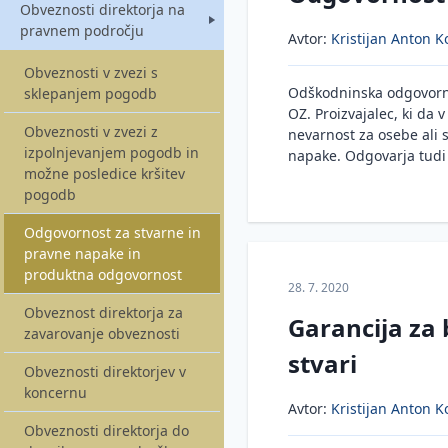
Obveznosti direktorja na
Opis najbolj tipičnih
pravnem področju
kaznivih dejanj zoper
Avtor:
Kristijan Anton Ko
gospodarstvo, za katera
Obveznosti v zvezi s
lahko odgovarja direktor
Odškodninska odgovornos
sklepanjem pogodb
OZ. Proizvajalec, ki da
Obveznosti v zvezi z
nevarnost za osebe ali s
izpolnjevanjem pogodb in
napake. Odgovarja tudi z
možne posledice kršitev
pogodb
Odgovornost za stvarne in
pravne napake in
produktna odgovornost
28. 7. 2020
Obveznost direktorja za
Garancija za
zavarovanje obveznosti
stvari
Obveznosti direktorjev v
koncernu
Avtor:
Kristijan Anton Ko
Obveznosti direktorja do