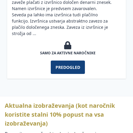
in reševanje
zaveže plačati z izvršnico določen denarni znesek.
uporabe
zoper delavca
moderiranja
učinkovitosti
konfliktov v
Namen izvršnice je predvsem zavarovalen.
e-pošte
Trpinčenje
pri vodenju
v
delovnih
Obveznosti
Seveda pa lahko ima izvršnica tudi plačilno
na
organizaciji
razmerjih
Sovražni
v zvezi s
funkcijo. Izvršnica ustvarja abstraktno zavezo za
Appreciative
delovnem
govor
sindikati in
plačilo določenega zneska. Zaveza iz izvršnice je
Inquiry (AI):
Učinkovito
mestu ali
Timsko
obveznosti
strožja od ...
pozitivna
sodelovanje
mobin
delo
Priprava
ob stavki
revolucija v
z mediji
govora,
delavcev
Varnost in
upravljanju
Mentorstvo
nastopa
EKOmunikacije
zdravje
sprememb
SAMO ZA AKTIVNE NAROČNIKE
in obratno
Obveznosti v
zaposlenih
mentorstvo
zvezi s
Video
Reševanje
PREDOGLED
sodelovanjem
trženje –
težav (šest
Vodenje v
delavcev pri
trenutno
klobukov
"novi
upravljanju
najbolj
razmišljanja)
realnosti"
priljubljen
Obveznosti
Čuječnost
način
Motivacijska
glede
kot
trženja
komunikacija
Aktualna izobraževanja (kot naročnik
preprečevanja
orodje
v vodenju
dela in
Osebni
vodenja
koristite stalni 10% popust na vsa
zaposlovanja
branding
Vpeljevanje
izobraževanja)
na črno
na
sprememb
LinkedInu