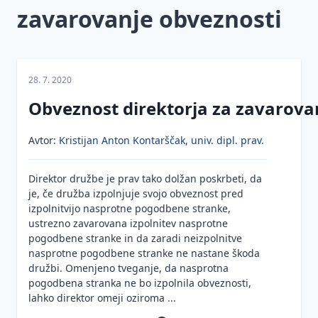
zavarovanje obveznosti
sklepanjem
odgovarja
pogodb
direktor
Obveznosti v
zvezi z
28. 7. 2020
izpolnjevanjem
pogodb in
Obveznost direktorja za zavarova
možne
posledice
Avtor:
Kristijan Anton Kontarščak, univ. dipl. prav.
kršitev pogodb
Odgovornost
Direktor družbe je prav tako dolžan poskrbeti, da
za stvarne in
je, če družba izpolnjuje svojo obveznost pred
pravne
izpolnitvijo nasprotne pogodbene stranke,
napake in
ustrezno zavarovana izpolnitev nasprotne
produktna
pogodbene stranke in da zaradi neizpolnitve
odgovornost
nasprotne pogodbene stranke ne nastane škoda
družbi. Omenjeno tveganje, da nasprotna
Obveznost
pogodbena stranka ne bo izpolnila obveznosti,
direktorja
lahko direktor omeji oziroma ...
za
zavarovanje