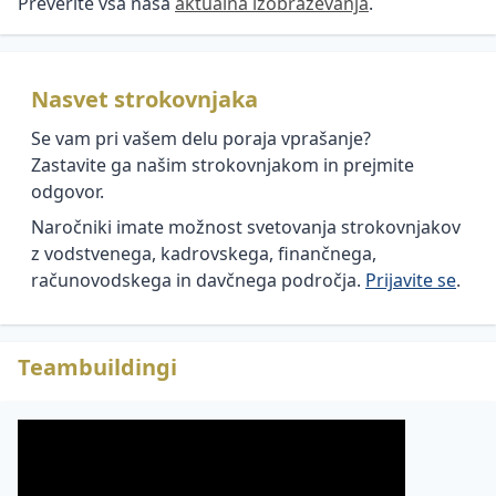
Preverite vsa naša
aktualna izobraževanja
.
Minimalna
plača
Osnove
finančnega
Korona
menedžmenta
Nasvet strokovnjaka
virus -
zakonodaja
Družbeno
Se vam pri vašem delu poraja vprašanje?
in ukrepi
odgovorno
Zastavite ga našim strokovnjakom in prejmite
ravnanje
Plače v
odgovor.
javnem
Krizno
Naročniki imate možnost svetovanja strokovnjakov
sektorju
komuniciranje
z vodstvenega, kadrovskega, finančnega,
Arhiviranje
Trajnostno
računovodskega in davčnega področja.
Prijavite se
.
kadrovske
voditeljstvo
dokumentacije
Reinvencija
Teambuildingi
Povračila
vodstvene
stroškov
vloge
v zvezi z
OKR-
delom
ji in
Regres
KPI-