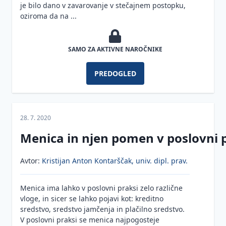
je bilo dano v zavarovanje v stečajnem postopku,
Novela
oziroma da na ...
Varstvo
Zaposlitveni
ZGD-
osebnih
postopek
1M
podatkov
Obveznosti
SAMO ZA AKTIVNE NAROČNIKE
Finance
delodajalca
Varovanje
informacij v
PREDOGLED
Računovodstvo
Spremembe
organizacijah
pogodbe o
Davki
zaposlitvi in
Varstvo
spremembe
poslovnih
Organizacijski
delodajalca
skrivnosti
28. 7. 2020
razvoj
po
Menica in njen pomen v poslovni 
Obveznosti
novem
Digitalizacija,
Razvoj
delodajalca
inovativnost
organizacije
v primeru
Varstvo
Avtor:
Kristijan Anton Kontarščak, univ. dipl. prav.
odpovedi
osebnih
Razvoj
Orodja za
Sodobni
pogodbe o
podatkov
zaposlenih
uspešno
pristopi v
Menica ima lahko v poslovni praksi zelo različne
zaposlitvi
v
vodenje
inovacijskem
vloge, in sicer se lahko pojavi kot: kreditno
delovnih
Zavzetost,
Pridobivanje
organske
menedžmentu
Obveznosti
sredstvo, sredstvo jamčenja in plačilno sredstvo.
razmerjih
zdravje
talentov
rasti in
v zvezi z
V poslovni praksi se menica najpogosteje
in
Strategija za