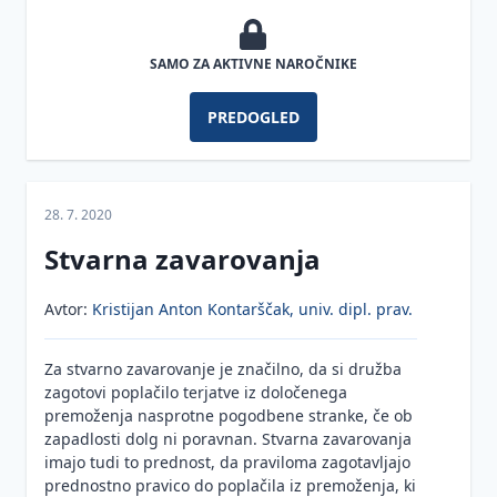
Prijava
terjatev
SAMO ZA AKTIVNE NAROČNIKE
Odgovornost
direktorja za
PREDOGLED
zagotavljanje
varstva
kapitala
28. 7. 2020
Zakon o
gospodarskih
Stvarna zavarovanja
družbah
(ZGD)
Avtor:
Kristijan Anton Kontarščak, univ. dipl. prav.
Zaščita
Novela
prijaviteljev
ZGD-
Za stvarno zavarovanje je značilno, da si družba
(žvižgačev)
1K
zagotovi poplačilo terjatve iz določenega
premoženja nasprotne pogodbene stranke, če ob
Zakonodajne
Novela
zapadlosti dolg ni poravnan. Stvarna zavarovanja
spremembe
ZGD-
imajo tudi to prednost, da praviloma zagotavljajo
1L
prednostno pravico do poplačila iz premoženja, ki
Kadri