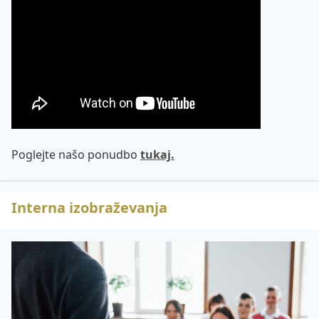
in letni
ji
dopust
Pravica
do
odklopa
Poglejte našo ponudbo
tukaj.
Interna izobraževanja