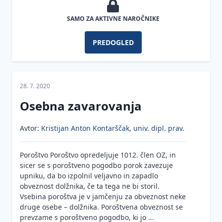
obveznosti
SAMO ZA AKTIVNE NAROČNIKE
Obveznosti
direktorjev
PREDOGLED
v koncernu
Obveznosti
direktorja
28. 7. 2020
do drugih
organov
Osebna zavarovanja
družbe
Obveznosti
Avtor:
Kristijan Anton Kontarščak, univ. dipl. prav.
direktorja
pri
Poroštvo Poroštvo opredeljuje 1012. člen OZ, in
sklepanju
sicer se s poroštveno pogodbo porok zavezuje
poslov in
upniku, da bo izpolnil veljavno in zapadlo
poslovanju
obveznost dolžnika, če ta tega ne bi storil.
s
Vsebina poroštva je v jamčenju za obveznost neke
tveganimi
druge osebe – dolžnika. Poroštvena obveznost se
dolžniki
prevzame s poroštveno pogodbo, ki jo ...