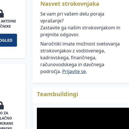
Nasvet strokovnjaka
Se vam pri vašem delu poraja
vprašanje?
 AKTIVNE
ČNIKE
Zastavite ga našim strokovnjakom in
prejmite odgovor.
OGLED
Naročniki imate možnost svetovanja
strokovnjakov z vodstvenega,
kadrovskega, finančnega,
računovodskega in davčnega
področja.
Prijavite se
.
Teambuildingi
O ZA
PLAČNO
TRIRANE
ABNIKE