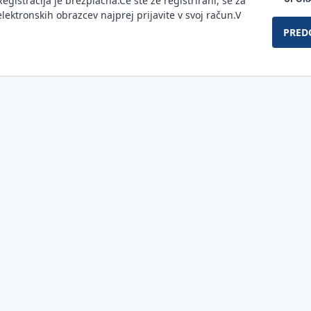
Registracija je brezplačna.Če ste že registrirani, se za
lektronskih obrazcev najprej prijavite v svoj račun.V
PRED