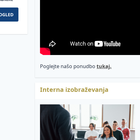
OGLED
Poglejte našo ponudbo
tukaj.
Interna izobraževanja