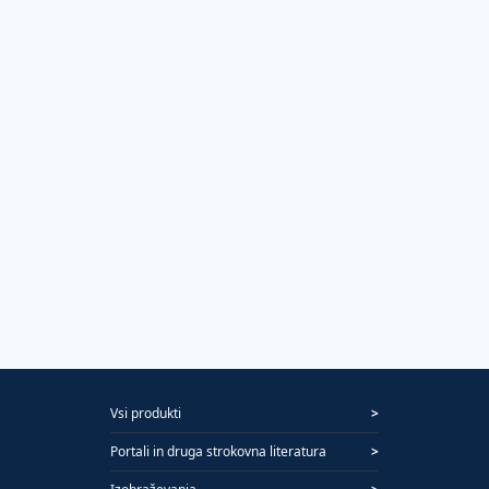
Vsi produkti
>
Portali in druga strokovna literatura
>