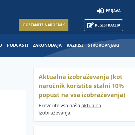
PRIJAVA
POSTANITE NAROČNIK
REGISTRACIJA
O
PODCASTI
ZAKONODAJA
RAZPISI
STROKOVNJAKI
Aktualna izobraževanja (kot
naročnik koristite stalni 10%
popust na vsa izobraževanja)
Preverite vsa naša
aktualna
izobraževanja
.