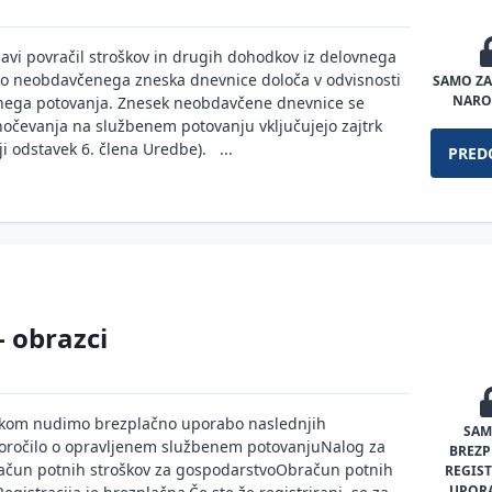
vi povračil stroškov in drugih dohodkov iz delovnega
no neobdavčenega zneska dnevnice določa v odvisnosti
SAMO ZA
NARO
enega potovanja. Znesek neobdavčene dnevnice se
nočevanja na službenem potovanju vključujejo zajtrk
tji odstavek 6. člena Uredbe). ...
PRED
- obrazci
ikom nudimo brezplačno uporabo naslednjih
SAM
Poročilo o opravljenem službenem potovanjuNalog za
BREZ
ačun potnih stroškov za gospodarstvoObračun potnih
REGIS
UPOR