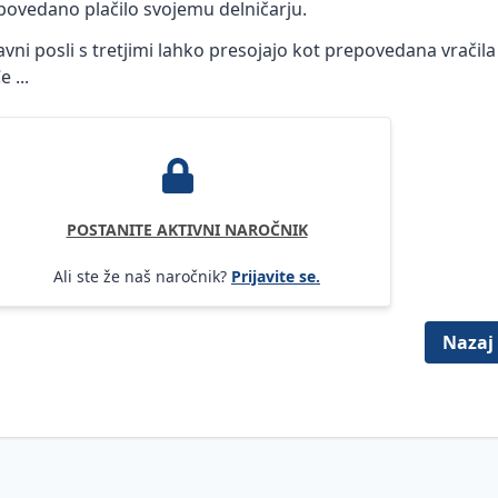
povedano plačilo svojemu delničarju.
ni posli s tretjimi lahko presojajo kot prepovedana vračila
 ...
POSTANITE AKTIVNI NAROČNIK
Ali ste že naš naročnik?
Prijavite se.
Nazaj