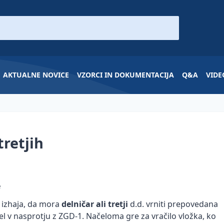
AKTUALNE NOVICE
VZORCI IN DOKUMENTACIJA
Q&A
VIDE
tretjih
e
1 izhaja, da mora
delničar ali tretji
d.d. vrniti prepovedana
rejel v nasprotju z ZGD-1. Načeloma gre za vračilo vložka, ko