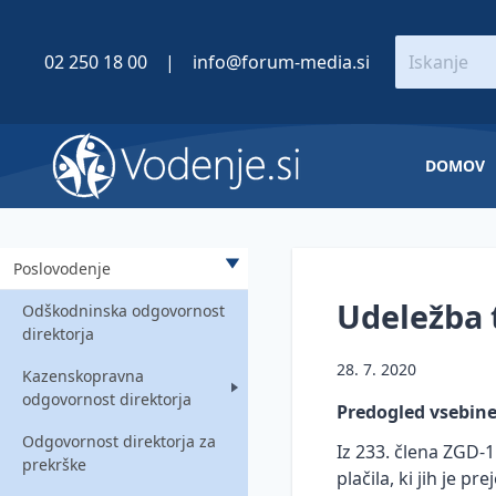
02 250 18 00
|
info@forum-media.si
DOMOV
Poslovodenje
Udeležba 
Odškodninska odgovornost
direktorja
28. 7. 2020
Kazenskopravna
odgovornost direktorja
Predogled vsebin
Odgovornost direktorja za
Predpostavke kazenske
Iz 233. člena ZGD-
prekrške
odgovornosti direktorja
plačila, ki jih je p