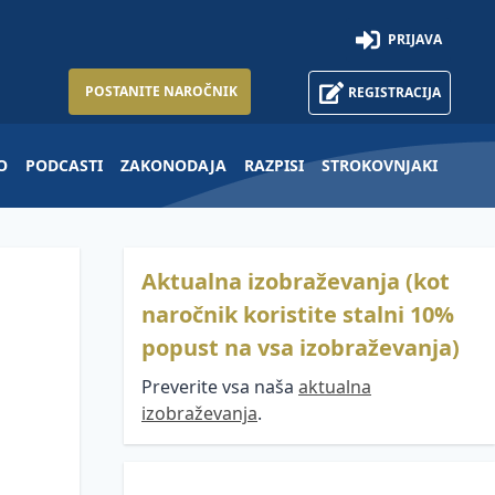
PRIJAVA
POSTANITE NAROČNIK
REGISTRACIJA
O
PODCASTI
ZAKONODAJA
RAZPISI
STROKOVNJAKI
Aktualna izobraževanja (kot
naročnik koristite stalni 10%
popust na vsa izobraževanja)
Preverite vsa naša
aktualna
izobraževanja
.